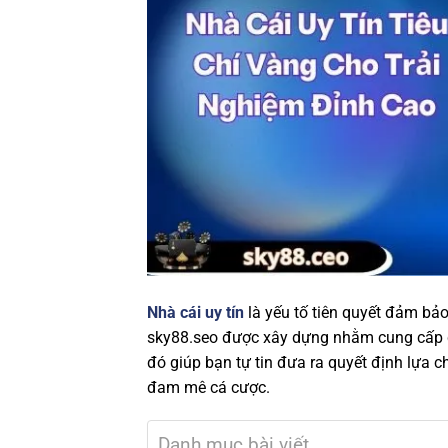
Nhà cái uy tín
là yếu tố tiên quyết đảm bảo
sky88.seo được xây dựng nhằm cung cấp ch
đó giúp bạn tự tin đưa ra quyết định lựa c
đam mê cá cược.
Danh mục bài viết