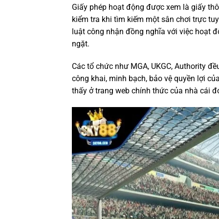
Giấy phép hoạt động được xem là giấy t
kiểm tra khi tìm kiếm một sân chơi trực tu
luật công nhận đồng nghĩa với việc hoạt đ
ngặt.
Các tổ chức như MGA, UKGC, Authority đề
công khai, minh bạch, bảo vệ quyền lợi của
thấy ở trang web chính thức của nhà cái 