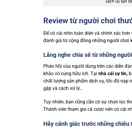
Dịch vụ tận 
Review từ người chơi thư
Để có cái nhìn toàn diện và chính xác hơn
đánh giá từ cộng đồng những người chơi 
Lắng nghe chia sẻ từ những người
Phản hồi của người dùng trên các diễn đàn
khảo vô cùng hữu ích. Tại
nhà cái uy tín,
b
chất lượng sản phẩm dịch vụ, tốc độ nạp r
gặp và cách xử lý…
Tuy nhiên, bạn cũng cần có sự chọn lọc t
Thành viên tham gia cá cược nên có cái nh
Hãy cảnh giác trước những chiêu t