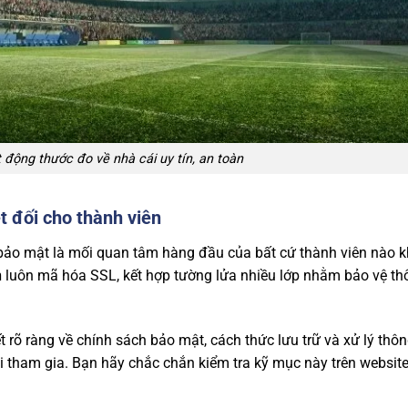
 động thước đo về nhà cái uy tín, an toàn
 đối cho thành viên
 bảo mật là mối quan tâm hàng đầu của bất cứ thành viên nào k
n
luôn mã hóa SSL, kết hợp tường lửa nhiều lớp nhằm bảo vệ th
 rõ ràng về chính sách bảo mật, cách thức lưu trữ và xử lý thô
khi tham gia. Bạn hãy chắc chắn kiểm tra kỹ mục này trên websit