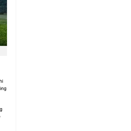
hi
ông
ng
e