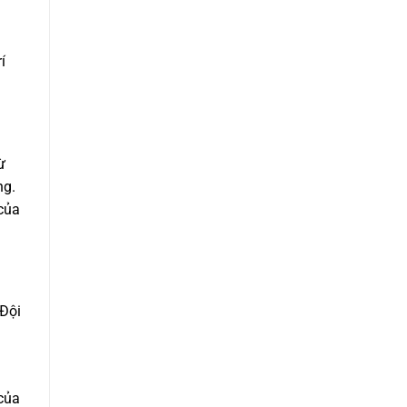
í
ừ
ng.
của
 Đội
của