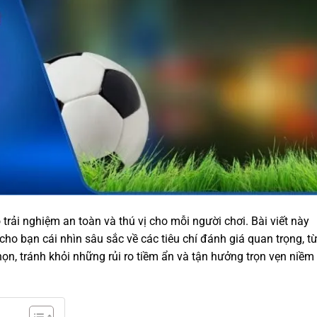
 trải nghiệm an toàn và thú vị cho mỗi người chơi. Bài viết này
o bạn cái nhìn sâu sắc về các tiêu chí đánh giá quan trọng, t
họn, tránh khỏi những rủi ro tiềm ẩn và tận hưởng trọn vẹn niềm