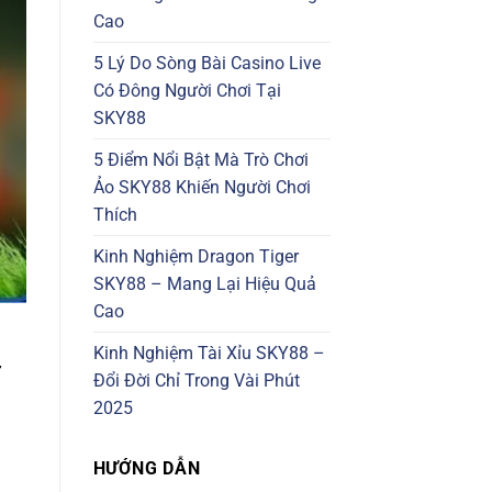
Cao
5 Lý Do Sòng Bài Casino Live
Có Đông Người Chơi Tại
SKY88
5 Điểm Nổi Bật Mà Trò Chơi
Ảo SKY88 Khiến Người Chơi
Thích
Kinh Nghiệm Dragon Tiger
SKY88 – Mang Lại Hiệu Quả
Cao
Kinh Nghiệm Tài Xỉu SKY88 –
ừ
Đổi Đời Chỉ Trong Vài Phút
2025
HƯỚNG DẪN