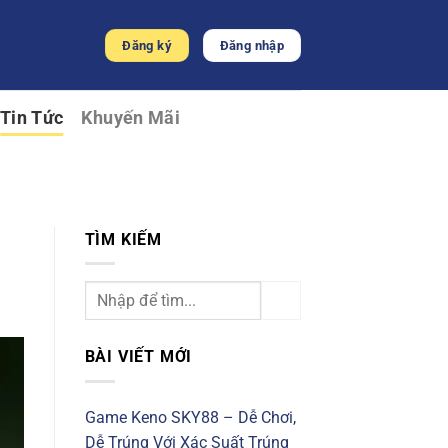
Đăng ký
Đăng nhập
Tin Tức
Khuyến Mãi
TÌM KIẾM
BÀI VIẾT MỚI
Game Keno SKY88 – Dễ Chơi,
Dễ Trúng Với Xác Suất Trúng