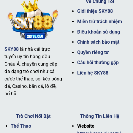
Về Chúng Tôi
Giới thiệu SKY88
Miễn trừ trách nhiệm
Điều khoản sử dụng
Chính sách bảo mật
SKY88
là nhà cái trực
Giới thiệu nhà cái SKY88 uy tín
Quyền riêng tư
tuyến uy tín hàng đầu
Câu hỏi thường gặp
Châu Á, chuyên cung cấp
Tầm nhìn và sứ mệnh
đa dạng trò chơi như cá
Liên hệ SKY88
cược thể thao, soi kèo bóng
Tầm nhìn của thương hiệu
SKY88
là trở thành nhà cái
đá, Casino, bắn cá, lô đề,
hàng đầu không chỉ tại Châu Á mà còn vươn ra toàn cầu,
nổ hũ...
cung cấp một trải nghiệm cá cược toàn diện. Sứ mệnh
của nhà cái là mang đến sự minh bạch, công bằng và trải
nghiệm tuyệt vời cho mọi hội viên.
Trò Chơi Nổi Bật
Thông Tin Liên Hệ
Nhà cái luôn đặt mục tiêu tối ưu hóa công nghệ và nâng
Thể Thao
Website
:
cao chất lượng dịch vụ, đảm bảo người chơi có thể tham