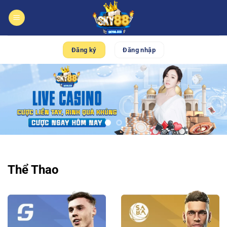
Bỏ
qua
nội
dung
Đăng ký
Đăng nhập
Thể Thao