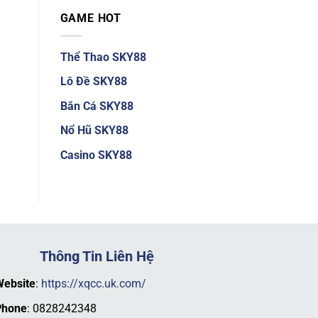
GAME HOT
Thể Thao SKY88
Lô Đề SKY88
Bắn Cá SKY88
Nổ Hũ SKY88
Casino SKY88
Thông Tin Liên Hệ
Website
:
https://xqcc.uk.com/
Phone
: 0828242348