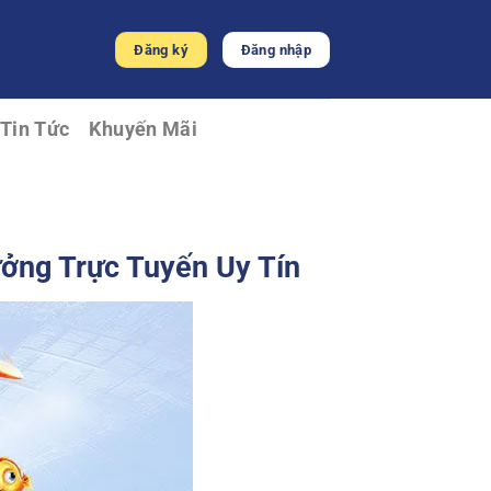
Đăng ký
Đăng nhập
Tin Tức
Khuyến Mãi
ởng Trực Tuyến Uy Tín