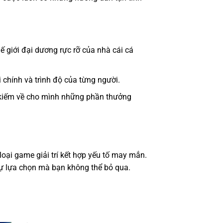
 giới đại dương rực rỡ của nhà cái cá
 chính và trình độ của từng người.
ể kiếm về cho mình những phần thưởng
loại game giải trí kết hợp yếu tố may mắn.
sự lựa chọn mà bạn không thể bỏ qua.