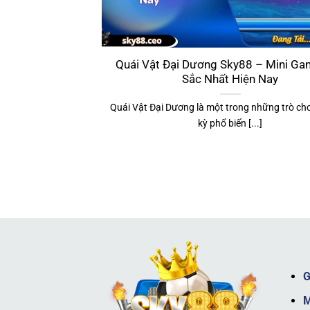
Quái Vật Đại Dương Sky88 – Mini G
Sắc Nhất Hiện Nay
Quái Vật Đại Dương là một trong những trò chơ
kỳ phổ biến [...]
G
M