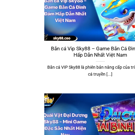
Bắn cá Vip Sky88 – Game Bắn Cá Đì
Hấp Dẫn Nhất Việt Nam
Bắn cá VIP Sky88 là phiên bản nâng cấp của tr
cá truyền [...]