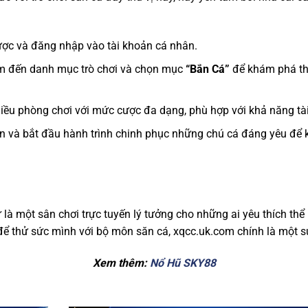
cược và đăng nhập vào tài khoản cá nhân.
ìm đến danh mục trò chơi và chọn mục
“Bắn Cá”
để khám phá thế
iều phòng chơi với mức cược đa dạng, phù hợp với khả năng tài
đạn và bắt đầu hành trình chinh phục những chú cá đáng yêu đ
 là một sân chơi trực tuyến lý tưởng cho những ai yêu thích thể 
 để thử sức mình với bộ môn săn cá, xqcc.uk.com chính là một 
Xem thêm:
Nổ Hũ SKY88