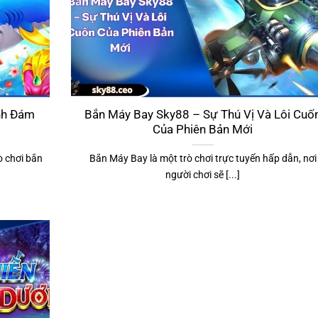
nh Đám
Bắn Máy Bay Sky88 – Sự Thú Vị Và Lôi Cuố
Của Phiên Bản Mới
ò chơi bắn
Bắn Máy Bay là một trò chơi trực tuyến hấp dẫn, nơi
người chơi sẽ [...]