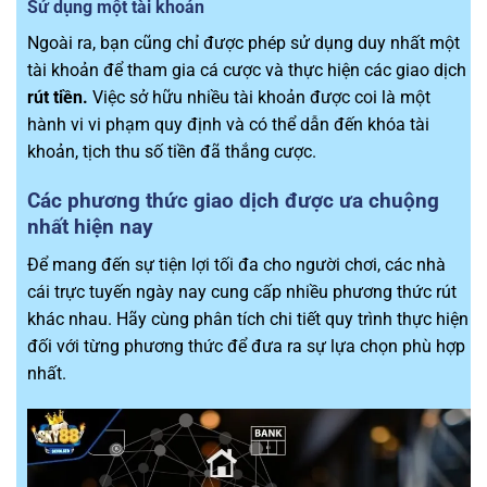
Sử dụng một tài khoản
Ngoài ra, bạn cũng chỉ được phép sử dụng duy nhất một
tài khoản để tham gia cá cược và thực hiện các giao dịch
rút tiền.
Việc sở hữu nhiều tài khoản được coi là một
hành vi vi phạm quy định và có thể dẫn đến khóa tài
khoản, tịch thu số tiền đã thắng cược.
Các phương thức giao dịch được ưa chuộng
nhất hiện nay
Để mang đến sự tiện lợi tối đa cho người chơi, các nhà
cái trực tuyến ngày nay cung cấp nhiều phương thức rút
khác nhau. Hãy cùng phân tích chi tiết quy trình thực hiện
đối với từng phương thức để đưa ra sự lựa chọn phù hợp
nhất.