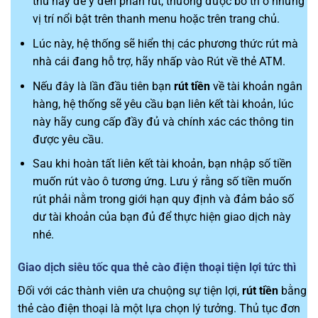
thủ hãy để ý đến phần rút, thường được bố trí ở những
vị trí nổi bật trên thanh menu hoặc trên trang chủ.
Lúc này, hệ thống sẽ hiển thị các phương thức rút mà
nhà cái đang hỗ trợ, hãy nhấp vào Rút về thẻ ATM.
Nếu đây là lần đầu tiên bạn
rút tiền
về tài khoản ngân
hàng, hệ thống sẽ yêu cầu bạn liên kết tài khoản, lúc
này hãy cung cấp đầy đủ và chính xác các thông tin
được yêu cầu.
Sau khi hoàn tất liên kết tài khoản, bạn nhập số tiền
muốn rút vào ô tương ứng. Lưu ý rằng số tiền muốn
rút phải nằm trong giới hạn quy định và đảm bảo số
dư tài khoản của bạn đủ để thực hiện giao dịch này
nhé.
Giao dịch siêu tốc qua thẻ cào điện thoại tiện lợi tức thì
Đối với các thành viên ưa chuộng sự tiện lợi,
rút tiền
bằng
thẻ cào điện thoại là một lựa chọn lý tưởng. Thủ tục đơn