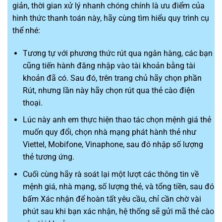
giản, thời gian xử lý nhanh chóng chính là ưu điểm của
hình thức thanh toán này, hãy cùng tìm hiểu quy trình cụ
thể nhé:
Tương tự với phương thức rút qua ngân hàng, các bạn
cũng tiến hành đăng nhập vào tài khoản bằng tài
khoản đã có. Sau đó, trên trang chủ hãy chọn phần
Rút, nhưng lần này hãy chọn rút qua thẻ cào điện
thoại.
Lúc này anh em thực hiện thao tác chọn mệnh giá thẻ
muốn quy đổi, chọn nhà mạng phát hành thẻ như
Viettel, Mobifone, Vinaphone, sau đó nhập số lượng
thẻ tương ứng.
Cuối cùng hãy rà soát lại một lượt các thông tin về
mệnh giá, nhà mạng, số lượng thẻ, và tổng tiền, sau đó
bấm Xác nhận để hoàn tất yêu cầu, chỉ cần chờ vài
phút sau khi bạn xác nhận, hệ thống sẽ gửi mã thẻ cào