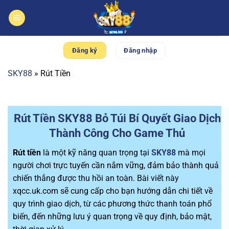
Bỏ
qua
nội
dung
Đăng ký
Đăng nhập
SKY88
»
Rút Tiền
Rút Tiền SKY88 Bỏ Túi Bí Quyết Giao Dịch
Thành Công Cho Game Thủ
Rút tiền
là một kỹ năng quan trọng tại
SKY88
mà mọi
người chơi trực tuyến cần nắm vững, đảm bảo thành quả
chiến thắng được thu hồi an toàn. Bài viết này
xqcc.uk.com sẽ cung cấp cho bạn hướng dẫn chi tiết về
quy trình giao dịch, từ các phương thức thanh toán phổ
biến, đến những lưu ý quan trọng về quy định, bảo mật,