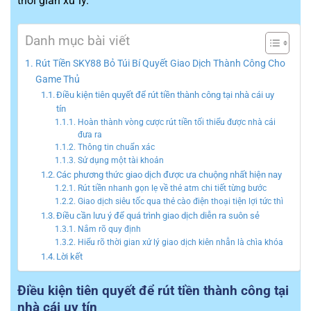
thời gian xử lý.
Danh mục bài viết
Rút Tiền SKY88 Bỏ Túi Bí Quyết Giao Dịch Thành Công Cho
Game Thủ
Điều kiện tiên quyết để rút tiền thành công tại nhà cái uy
tín
Hoàn thành vòng cược rút tiền tối thiểu được nhà cái
đưa ra
Thông tin chuẩn xác
Sử dụng một tài khoản
Các phương thức giao dịch được ưa chuộng nhất hiện nay
Rút tiền nhanh gọn lẹ về thẻ atm chi tiết từng bước
Giao dịch siêu tốc qua thẻ cào điện thoại tiện lợi tức thì
Điều cần lưu ý để quá trình giao dịch diễn ra suôn sẻ
Nắm rõ quy định
Hiểu rõ thời gian xử lý giao dịch kiên nhẫn là chìa khóa
Lời kết
Điều kiện tiên quyết để rút tiền thành công tại
nhà cái uy tín