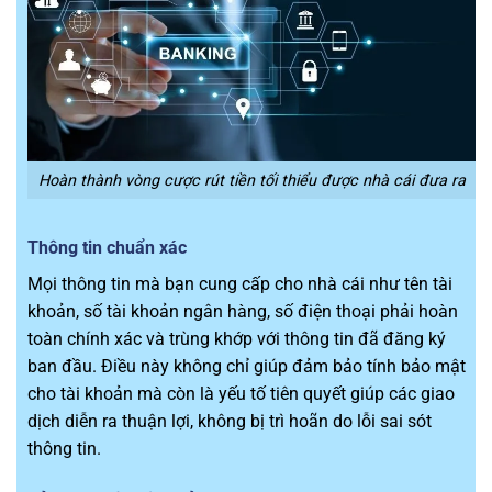
Hoàn thành vòng cược rút tiền tối thiểu được nhà cái đưa ra
Thông tin chuẩn xác
Mọi thông tin mà bạn cung cấp cho nhà cái như tên tài
khoản, số tài khoản ngân hàng, số điện thoại phải hoàn
toàn chính xác và trùng khớp với thông tin đã đăng ký
ban đầu. Điều này không chỉ giúp đảm bảo tính bảo mật
cho tài khoản mà còn là yếu tố tiên quyết giúp các giao
dịch diễn ra thuận lợi, không bị trì hoãn do lỗi sai sót
thông tin.