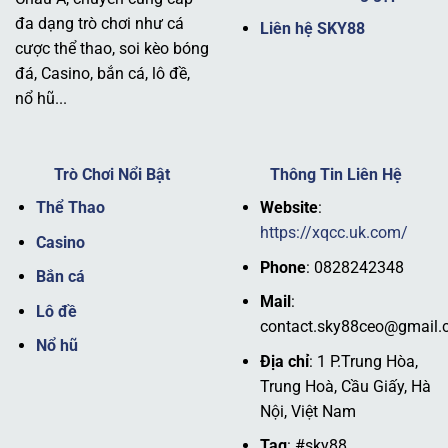
đa dạng trò chơi như cá
Liên hệ SKY88
cược thể thao, soi kèo bóng
đá, Casino, bắn cá, lô đề,
nổ hũ...
Trò Chơi Nổi Bật
Thông Tin Liên Hệ
Thể Thao
Website
:
https://xqcc.uk.com/
Casino
Phone
: 0828242348
Bắn cá
Mail
:
Lô đề
contact.sky88ceo@gmail
Nổ hũ
Địa chỉ
: 1 P.Trung Hòa,
Trung Hoà, Cầu Giấy, Hà
Nội, Việt Nam
Tag
: #sky88