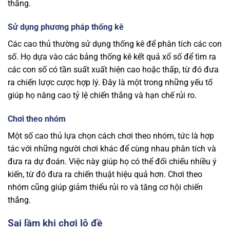
thắng.
Sử dụng phương pháp thống kê
Các cao thủ thường sử dụng thống kê để phân tích các con
số. Họ dựa vào các bảng thống kê kết quả xổ số để tìm ra
các con số có tần suất xuất hiện cao hoặc thấp, từ đó đưa
ra chiến lược cược hợp lý. Đây là một trong những yếu tố
giúp họ nâng cao tỷ lệ chiến thắng và hạn chế rủi ro.
Chơi theo nhóm
Một số cao thủ lựa chọn cách chơi theo nhóm, tức là hợp
tác với những người chơi khác để cùng nhau phân tích và
đưa ra dự đoán. Việc này giúp họ có thể đối chiếu nhiều ý
kiến, từ đó đưa ra chiến thuật hiệu quả hơn. Chơi theo
nhóm cũng giúp giảm thiểu rủi ro và tăng cơ hội chiến
thắng.
Sai lầm khi chơi lô đề