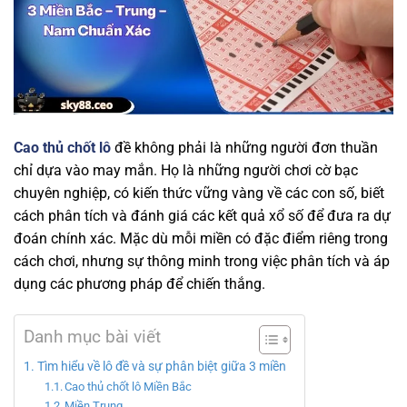
Cao thủ chốt lô
đề không phải là những người đơn thuần
chỉ dựa vào may mắn. Họ là những người chơi cờ bạc
chuyên nghiệp, có kiến thức vững vàng về các con số, biết
cách phân tích và đánh giá các kết quả xổ số để đưa ra dự
đoán chính xác. Mặc dù mỗi miền có đặc điểm riêng trong
cách chơi, nhưng sự thông minh trong việc phân tích và áp
dụng các phương pháp để chiến thắng.
Danh mục bài viết
Tìm hiểu về lô đề và sự phân biệt giữa 3 miền
Cao thủ chốt lô Miền Bắc
Miền Trung