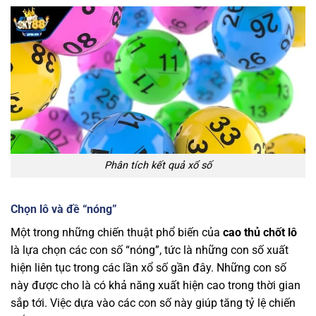
Phân tích kết quả xổ số
Chọn lô và đề “nóng”
Một trong những chiến thuật phổ biến của
cao thủ chốt lô
là lựa chọn các con số “nóng”, tức là những con số xuất
hiện liên tục trong các lần xổ số gần đây. Những con số
này được cho là có khả năng xuất hiện cao trong thời gian
sắp tới. Việc dựa vào các con số này giúp tăng tỷ lệ chiến