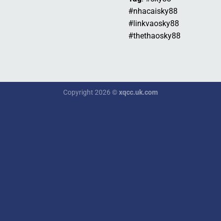
#nhacaisky88
#linkvaosky88
#thethaosky88
Copyright 2026 ©
xqcc.uk.com