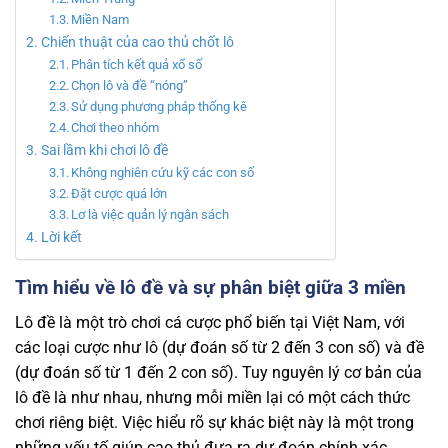
Miền Nam
Chiến thuật của cao thủ chốt lô
Phân tích kết quả xổ số
Chọn lô và đề “nóng”
Sử dụng phương pháp thống kê
Chơi theo nhóm
Sai lầm khi chơi lô đề
Không nghiên cứu kỹ các con số
Đặt cược quá lớn
Lơ là việc quản lý ngân sách
Lời kết
Tìm hiểu về lô đề và sự phân biệt giữa 3 miền
Lô đề là một trò chơi cá cược phổ biến tại Việt Nam, với
các loại cược như lô (dự đoán số từ 2 đến 3 con số) và đề
(dự đoán số từ 1 đến 2 con số). Tuy nguyên lý cơ bản của
lô đề là như nhau, nhưng mỗi miền lại có một cách thức
chơi riêng biệt. Việc hiểu rõ sự khác biệt này là một trong
những yếu tố giúp cao thủ đưa ra dự đoán chính xác.